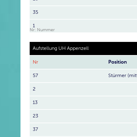
35
1
Nr: Nummer
Aufstellung UH Appenzell
Nr
Position
57
Stürmer (mit
2
13
23
37