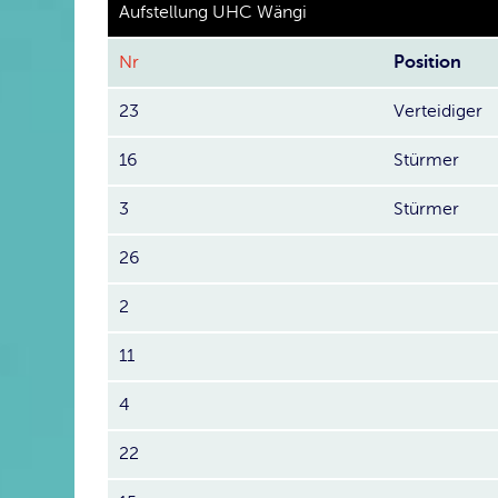
Aufstellung UHC Wängi
Nr
Position
23
Verteidiger
16
Stürmer
3
Stürmer
26
2
11
4
22