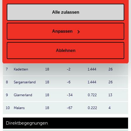
2
Bazenheid
18
+32
2.056
37
Alle zulassen
3
Nesslau Sharks
18
+13
1.889
34
Anpassen
4
Wängi
18
+14
1.833
33
5
UH Appenzell
18
+6
1.611
29
Ablehnen
6
Winterthur United
18
+8
1.5
27
7
Kadetten
18
-2
1.444
26
8
Sarganserland
18
-6
1.444
26
9
Glarnerland
18
-34
0.722
13
10
Malans
18
-67
0.222
4
Direktbegegnungen