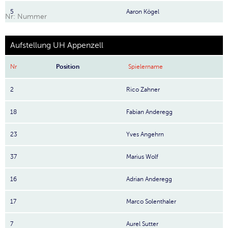
5
Aaron Kögel
Nr: Nummer
Aufstellung UH Appenzell
Nr
Position
Spielername
2
Rico Zahner
18
Fabian Anderegg
23
Yves Angehrn
37
Marius Wolf
16
Adrian Anderegg
17
Marco Solenthaler
7
Aurel Sutter