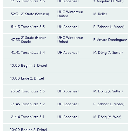
53:33
Torschütze 3:6
UH Appenzell
Y. Angehrn (J. Neff)
UHC Winterthur
52:31
2'-Strafe (Stossen)
M. Keller
United
51:13
Torschütze 3:5
UH Appenzell
R. Zahner (L. Moser)
2'-Strafe (Hoher
UHC Winterthur
47:33
E. Amaro Dominguez
Stock)
United
41:41
Torschütze 3:4
UH Appenzell
M. Dörig (A. Sutter)
40:00
Beginn 3. Drittel
40:00
Ende 2. Drittel
26:32
Torschütze 3:3
UH Appenzell
M. Dörig (A. Sutter)
25:45
Torschütze 3:2
UH Appenzell
R. Zahner (L. Moser)
21:14
Torschütze 3:1
UH Appenzell
M. Dörig (M. Wolf)
20:00
Beginn 2. Drittel