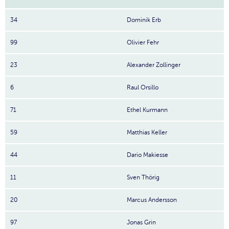
34
Dominik Erb
99
Olivier Fehr
23
Alexander Zollinger
6
Raul Orsillo
71
Ethel Kurmann
59
Matthias Keller
44
Dario Makiesse
11
Sven Thörig
20
Marcus Andersson
97
Jonas Grin