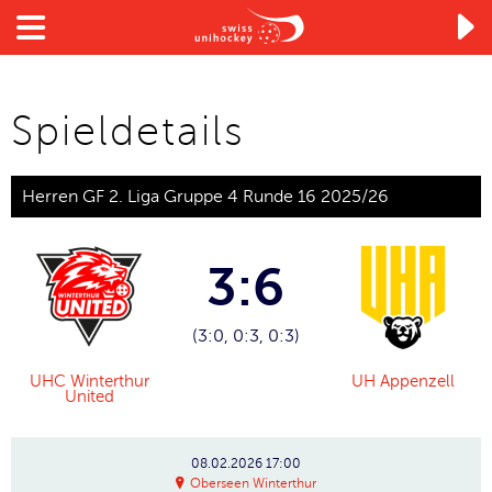

Spieldetails
Herren GF 2. Liga Gruppe 4 Runde 16 2025/26
3:6
(3:0, 0:3, 0:3)
UHC Winterthur
UH Appenzell
United
08.02.2026
17:00
Oberseen Winterthur