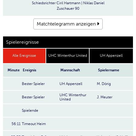
Schiedsrichter
Ciril Hartmann | Niklas Daniel
Zuschauer
90
Matchtelegramm anzeigen
Spielereignisse
Alle Ereignisse
UHC Winterthur United
UH Appenzell
Minute
Ereignis
Mannschaft
Spielername
Bester Spieler
UH Appenzell
M. Dörig
UHC Winterthur
Bester Spieler
J. Meuter
United
Spielende
56:11
Timeout Heim