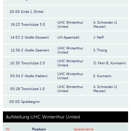
20:00
Ende 1. Drittel
UHC Winterthur
A. Schneider (J.
19:23
Torschütze 3:0
United
Meuter)
14:03
2'-Strafe (Stossen)
UH Appenzell
J. Neff
UHC Winterthur
12:59
2'-Strafe (Sperren)
S. Thörig
United
UHC Winterthur
10:30
Torschütze 2:0
O. Fehr (E. Kurmann)
United
UHC Winterthur
05:54
2'-Strafe (Halten)
E. Kurmann
United
UHC Winterthur
A. Schneider (J.
05:28
Torschütze 1:0
United
Meuter)
00:00
Spielbeginn
Aufstellung UHC Winterthur United
Nr
Position
Spielername