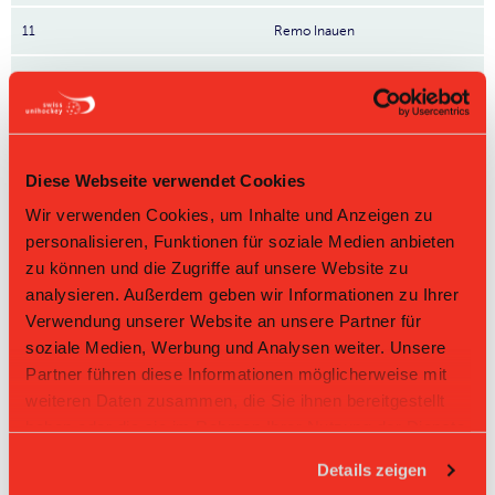
11
Remo Inauen
77
Dario Stöcklin
81
Jonas Manser
83
Mauro Züger
Diese Webseite verwendet Cookies
Wir verwenden Cookies, um Inhalte und Anzeigen zu
80
Levin Sonderer
Nr: Nummer
personalisieren, Funktionen für soziale Medien anbieten
zu können und die Zugriffe auf unsere Website zu
analysieren. Außerdem geben wir Informationen zu Ihrer
Tabelle Herren GF 2. Liga Gruppe 4 2025/26 per
09.08.2026
Verwendung unserer Website an unsere Partner für
soziale Medien, Werbung und Analysen weiter. Unsere
L-UPL
L-UPL
HNLB
DNLB
andere
Men
Women
Partner führen diese Informationen möglicherweise mit
weiteren Daten zusammen, die Sie ihnen bereitgestellt
Rg.
Team
Sp
TD
PQ
P
haben oder die sie im Rahmen Ihrer Nutzung der Dienste
gesammelt haben.
1
Grabs
18
+36
2.278
41
Details zeigen