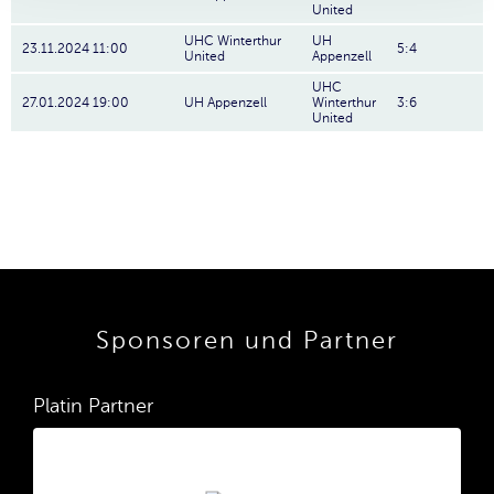
United
UHC Winterthur
UH
23.11.2024 11:00
5:4
United
Appenzell
UHC
27.01.2024 19:00
UH Appenzell
Winterthur
3:6
United
Sponsoren und Partner
Platin Partner