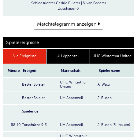
Schiedsrichter
Cédric Billeter | Silvan Federer
Zuschauer
0
Matchtelegramm anzeigen
Spielereignisse
Alle Ereignisse
UH Appenzell
UHC Winterthur United
Minute
Ereignis
Mannschaft
Spielername
UHC Winterthur
Bester Spieler
A. Wälti
United
Bester Spieler
UH Appenzell
J. Rusch
Spielende
58:10
Torschütze 9:3
UH Appenzell
J. Rusch (R. Inauen)
UHC Winterthur