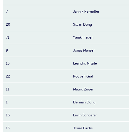
7
Jannik Rempfler
20
Silvan Dörig
71
Yanik Inauen
9
Jonas Manser
13
Leandro Nisple
22
Rouven Graf
11
Mauro Züger
1
Demian Dörig
16
Levin Sonderer
15
Jonas Fuchs