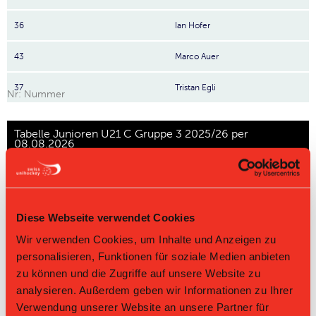
36
Ian Hofer
43
Marco Auer
37
Tristan Egli
Nr: Nummer
Tabelle Junioren U21 C Gruppe 3 2025/26 per
08.08.2026
L-UPL
L-UPL
HNLB
DNLB
andere
Men
Women
Rg.
Team
Sp
TD
PQ
P
Diese Webseite verwendet Cookies
Wir verwenden Cookies, um Inhalte und Anzeigen zu
1
Glattal Falcons
14
+63
2.929
41
personalisieren, Funktionen für soziale Medien anbieten
2
UHC Uster II
14
+57
2.643
37
zu können und die Zugriffe auf unsere Website zu
analysieren. Außerdem geben wir Informationen zu Ihrer
3
Pumas
14
+13
1.714
24
Verwendung unserer Website an unsere Partner für