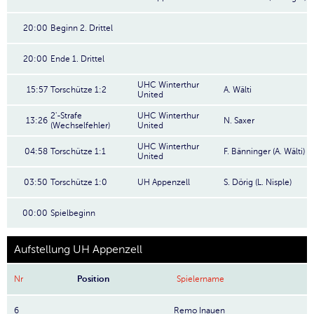
20:00
Beginn 2. Drittel
20:00
Ende 1. Drittel
UHC Winterthur
15:57
Torschütze 1:2
A. Wälti
United
2'-Strafe
UHC Winterthur
13:26
N. Saxer
(Wechselfehler)
United
UHC Winterthur
04:58
Torschütze 1:1
F. Bänninger (A. Wälti)
United
03:50
Torschütze 1:0
UH Appenzell
S. Dörig (L. Nisple)
00:00
Spielbeginn
Aufstellung UH Appenzell
Nr
Position
Spielername
6
Remo Inauen