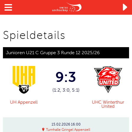

Spieldetails
Junioren U21 C Gruppe 3 Runde 12 2025/26
9:3
(1:2, 3:0, 5:1)
UH Appenzell
UHC Winterthur
United
15.02.2026
16:00
Turnhalle Gringel Appenzell