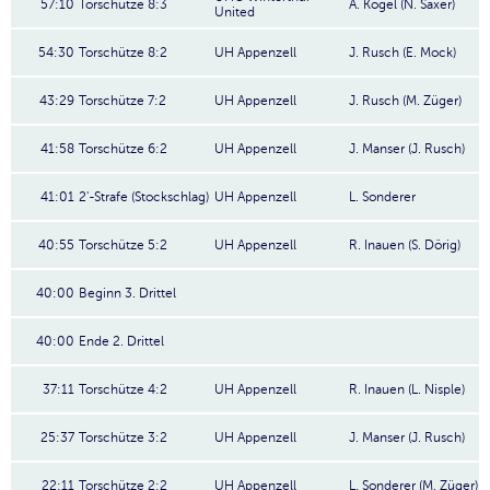
57:10
Torschütze 8:3
A. Kögel (N. Saxer)
United
54:30
Torschütze 8:2
UH Appenzell
J. Rusch (E. Mock)
43:29
Torschütze 7:2
UH Appenzell
J. Rusch (M. Züger)
41:58
Torschütze 6:2
UH Appenzell
J. Manser (J. Rusch)
41:01
2'-Strafe (Stockschlag)
UH Appenzell
L. Sonderer
40:55
Torschütze 5:2
UH Appenzell
R. Inauen (S. Dörig)
40:00
Beginn 3. Drittel
40:00
Ende 2. Drittel
37:11
Torschütze 4:2
UH Appenzell
R. Inauen (L. Nisple)
25:37
Torschütze 3:2
UH Appenzell
J. Manser (J. Rusch)
22:11
Torschütze 2:2
UH Appenzell
L. Sonderer (M. Züger)