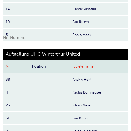
14
Gioele Albasini
10
Jan Rusch
5
Ennio Mock
Nr: Nummer
Aufstellung UHC Winterthur United
Nr
Position
Spielername
38
Andrin Hohl
4
Niclas Bornhauser
23
Silvan Meier
31
Jan Briner