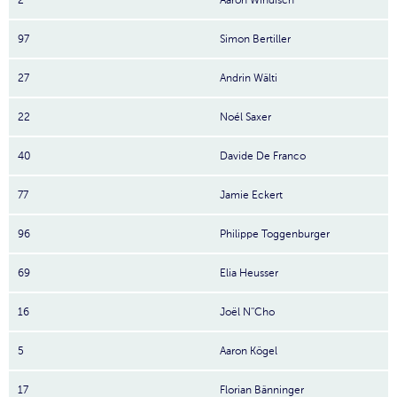
2
Aaron Windisch
97
Simon Bertiller
27
Andrin Wälti
22
Noél Saxer
40
Davide De Franco
77
Jamie Eckert
96
Philippe Toggenburger
69
Elia Heusser
16
Joël N''Cho
5
Aaron Kögel
17
Florian Bänninger