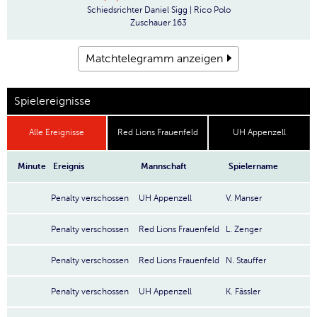
Schiedsrichter
Daniel Sigg | Rico Polo
Zuschauer
163
Matchtelegramm anzeigen
Spielereignisse
Alle Ereignisse
Red Lions Frauenfeld
UH Appenzell
Minute
Ereignis
Mannschaft
Spielername
Penalty verschossen
UH Appenzell
V. Manser
Penalty verschossen
Red Lions Frauenfeld
L. Zenger
Penalty verschossen
Red Lions Frauenfeld
N. Stauffer
Penalty verschossen
UH Appenzell
K. Fässler