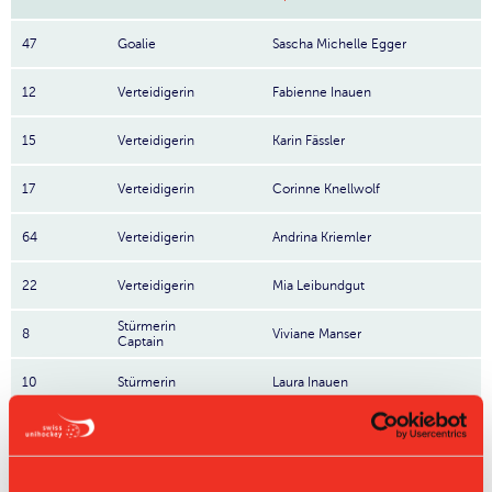
47
Goalie
Sascha Michelle Egger
12
Verteidigerin
Fabienne Inauen
15
Verteidigerin
Karin Fässler
17
Verteidigerin
Corinne Knellwolf
64
Verteidigerin
Andrina Kriemler
22
Verteidigerin
Mia Leibundgut
Stürmerin
8
Viviane Manser
Captain
10
Stürmerin
Laura Inauen
13
Stürmerin
Nicole Plank
16
Stürmerin
Sina Inauen