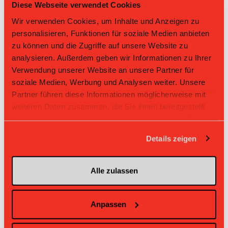
Diese Webseite verwendet Cookies
19
Stürmerin
Livia Heller
Wir verwenden Cookies, um Inhalte und Anzeigen zu
personalisieren, Funktionen für soziale Medien anbieten
30
Stürmerin
Joseira Rempfler
zu können und die Zugriffe auf unsere Website zu
analysieren. Außerdem geben wir Informationen zu Ihrer
11
Stürmerin
Chiara Sonderer
Verwendung unserer Website an unsere Partner für
soziale Medien, Werbung und Analysen weiter. Unsere
23
Stürmerin
Frida Svensson
Partner führen diese Informationen möglicherweise mit
weiteren Daten zusammen, die Sie ihnen bereitgestellt
4
Nives-Katharina Herbert
haben oder die sie im Rahmen Ihrer Nutzung der Dienste
80
Joëlle Jordi
gesammelt haben.
Details zeigen
18
Selina Sonderer
Alle zulassen
99
Shania Philipp
67
Lilly Mayer
Anpassen
71
Sindy Kalberer