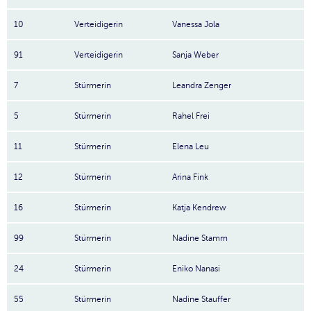
10
Verteidigerin
Vanessa Jola
91
Verteidigerin
Sanja Weber
7
Stürmerin
Leandra Zenger
5
Stürmerin
Rahel Frei
11
Stürmerin
Elena Leu
12
Stürmerin
Arina Fink
16
Stürmerin
Katja Kendrew
99
Stürmerin
Nadine Stamm
24
Stürmerin
Eniko Nanasi
55
Stürmerin
Nadine Stauffer