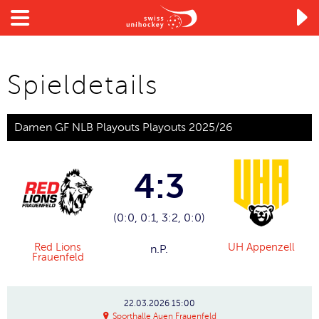

Spieldetails
Damen GF NLB Playouts Playouts 2025/26
4:3
(0:0, 0:1, 3:2, 0:0)
Red Lions
UH Appenzell
n.P.
Frauenfeld
22.03.2026
15:00
Sporthalle Auen Frauenfeld