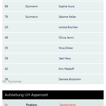
66
Stürmerin
Sophie Kunz
79
Stürmerin
Salome Keller
20
Letizia Büchler
49
Olivia Jenni
35
Nina Elliker
39
Jael Hess
42
Kim Maldoff
36
Daniela Broström
Nr: Nummer
Aufstellung UH Appenzell
Nr
Position
Spielername