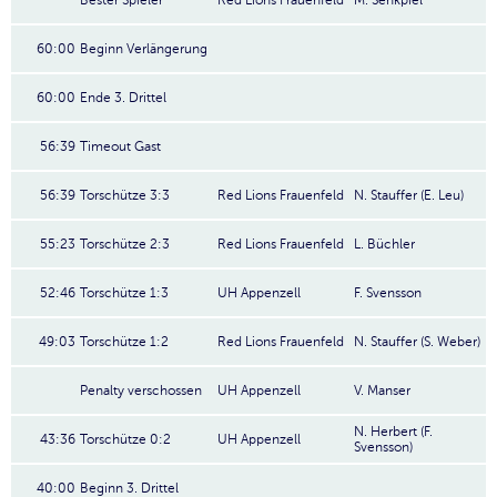
Bester Spieler
Red Lions Frauenfeld
M. Senkpiel
60:00
Beginn Verlängerung
60:00
Ende 3. Drittel
56:39
Timeout Gast
56:39
Torschütze 3:3
Red Lions Frauenfeld
N. Stauffer (E. Leu)
55:23
Torschütze 2:3
Red Lions Frauenfeld
L. Büchler
52:46
Torschütze 1:3
UH Appenzell
F. Svensson
49:03
Torschütze 1:2
Red Lions Frauenfeld
N. Stauffer (S. Weber)
Penalty verschossen
UH Appenzell
V. Manser
N. Herbert (F.
43:36
Torschütze 0:2
UH Appenzell
Svensson)
40:00
Beginn 3. Drittel