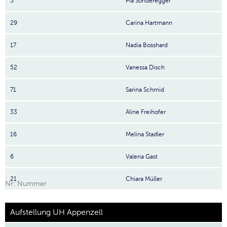
5
Pia Sonderegger
29
Carina Hartmann
17
Nadia Bosshard
52
Vanessa Disch
71
Sarina Schmid
33
Aline Freihofer
16
Melina Stadler
6
Valeria Gast
21
Chiara Müller
Nr: Nummer
Aufstellung UH Appenzell