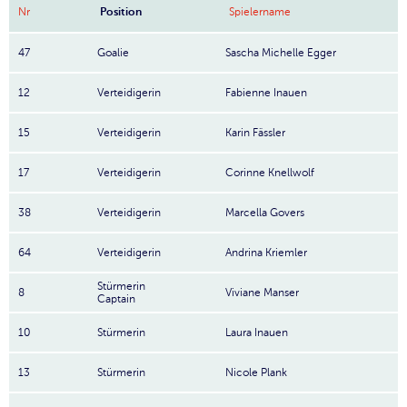
Nr
Position
Spielername
47
Goalie
Sascha Michelle Egger
12
Verteidigerin
Fabienne Inauen
15
Verteidigerin
Karin Fässler
17
Verteidigerin
Corinne Knellwolf
38
Verteidigerin
Marcella Govers
64
Verteidigerin
Andrina Kriemler
Stürmerin
8
Viviane Manser
Captain
10
Stürmerin
Laura Inauen
13
Stürmerin
Nicole Plank