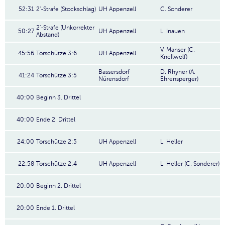
52:31
2'-Strafe (Stockschlag)
UH Appenzell
C. Sonderer
2'-Strafe (Unkorrekter
50:27
UH Appenzell
L. Inauen
Abstand)
V. Manser (C.
45:56
Torschütze 3:6
UH Appenzell
Knellwolf)
Bassersdorf
D. Rhyner (A.
41:24
Torschütze 3:5
Nürensdorf
Ehrensperger)
40:00
Beginn 3. Drittel
40:00
Ende 2. Drittel
24:00
Torschütze 2:5
UH Appenzell
L. Heller
22:58
Torschütze 2:4
UH Appenzell
L. Heller (C. Sonderer)
20:00
Beginn 2. Drittel
20:00
Ende 1. Drittel