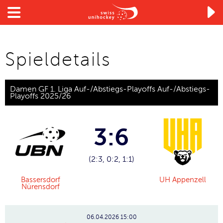

Spieldetails
Damen GF 1. Liga Auf-/Abstiegs-Playoffs Auf-/Abstiegs-
Playoffs 2025/26
3:6
(2:3, 0:2, 1:1)
Bassersdorf
UH Appenzell
Nürensdorf
06.04.2026
15:00