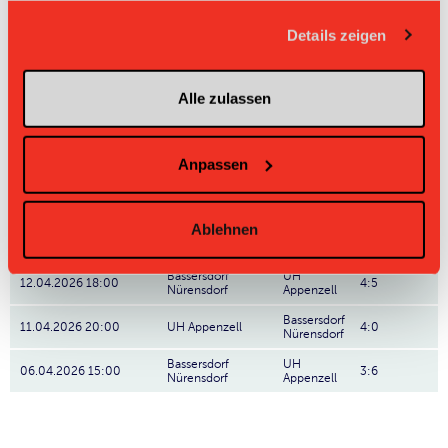
gesammelt haben.
Details zeigen
99
Shania Philipp
Nr: Nummer
Alle zulassen
Direktbegegnungen
Zeit
Heim
Gast
Resultat
Anpassen
Bassersdorf
UH
19.04.2026 18:00
-:-
Nürensdorf
Appenzell
Ablehnen
Bassersdorf
18.04.2026 20:00
UH Appenzell
-:-
Nürensdorf
Bassersdorf
UH
12.04.2026 18:00
4:5
Nürensdorf
Appenzell
Bassersdorf
11.04.2026 20:00
UH Appenzell
4:0
Nürensdorf
Bassersdorf
UH
06.04.2026 15:00
3:6
Nürensdorf
Appenzell