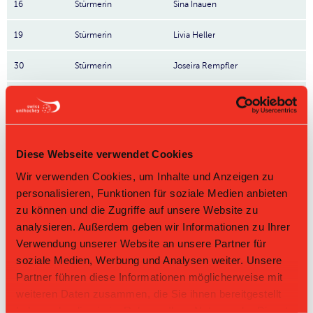
16
Stürmerin
Sina Inauen
19
Stürmerin
Livia Heller
30
Stürmerin
Joseira Rempfler
11
Stürmerin
Chiara Sonderer
80
Joëlle Jordi
Diese Webseite verwendet Cookies
18
Selina Sonderer
Wir verwenden Cookies, um Inhalte und Anzeigen zu
71
Sindy Kalberer
personalisieren, Funktionen für soziale Medien anbieten
zu können und die Zugriffe auf unsere Website zu
82
Nina Oberholzer
analysieren. Außerdem geben wir Informationen zu Ihrer
Verwendung unserer Website an unsere Partner für
28
Lya Fuchs
soziale Medien, Werbung und Analysen weiter. Unsere
Partner führen diese Informationen möglicherweise mit
4
Nives-Katharina Herbert
weiteren Daten zusammen, die Sie ihnen bereitgestellt
haben oder die sie im Rahmen Ihrer Nutzung der Dienste
83
Sophie Breitenmoser