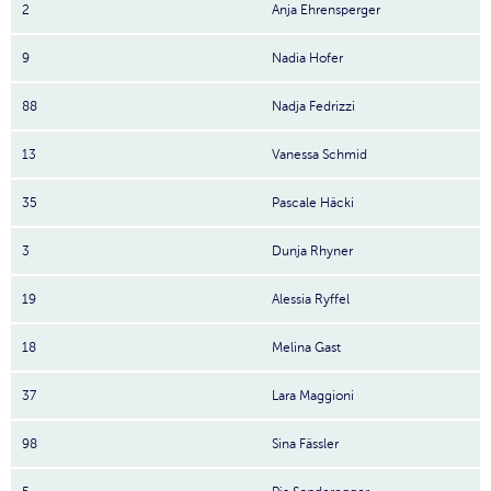
2
Anja Ehrensperger
9
Nadia Hofer
88
Nadja Fedrizzi
13
Vanessa Schmid
35
Pascale Häcki
3
Dunja Rhyner
19
Alessia Ryffel
18
Melina Gast
37
Lara Maggioni
98
Sina Fässler