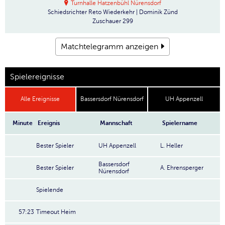
Turnhalle Hatzenbühl Nürensdorf
Schiedsrichter
Reto Wiederkehr | Dominik Zünd
Zuschauer
299
Matchtelegramm anzeigen
Spielereignisse
Alle Ereignisse
Bassersdorf Nürensdorf
UH Appenzell
Minute
Ereignis
Mannschaft
Spielername
Bester Spieler
UH Appenzell
L. Heller
Bassersdorf
Bester Spieler
A. Ehrensperger
Nürensdorf
Spielende
57:23
Timeout Heim