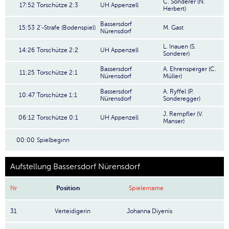
C. Sonderer (N.
17:52
Torschütze 2:3
UH Appenzell
Herbert)
Bassersdorf
15:53
2'-Strafe (Bodenspiel)
M. Gast
Nürensdorf
L. Inauen (S.
14:26
Torschütze 2:2
UH Appenzell
Sonderer)
Bassersdorf
A. Ehrensperger (C.
11:25
Torschütze 2:1
Nürensdorf
Müller)
Bassersdorf
A. Ryffel (P.
10:47
Torschütze 1:1
Nürensdorf
Sonderegger)
J. Rempfler (V.
06:12
Torschütze 0:1
UH Appenzell
Manser)
00:00
Spielbeginn
Aufstellung Bassersdorf Nürensdorf
Nr
Position
Spielername
31
Verteidigerin
Johanna Diyenis