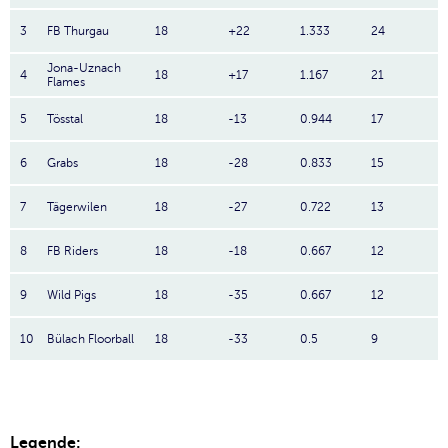
3
FB Thurgau
18
+22
1.333
24
Jona-Uznach
4
18
+17
1.167
21
Flames
5
Tösstal
18
-13
0.944
17
6
Grabs
18
-28
0.833
15
7
Tägerwilen
18
-27
0.722
13
8
FB Riders
18
-18
0.667
12
9
Wild Pigs
18
-35
0.667
12
10
Bülach Floorball
18
-33
0.5
9
Legende: