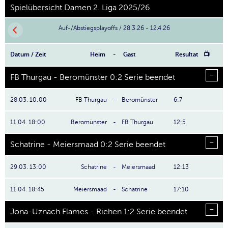
Spielübersicht Damen 2. Liga 2025/26
Auf-/Abstiegsplayoffs / 28.3.26 - 12.4.26
Datum / Zeit
Heim
-
Gast
Resultat
📺
FB Thurgau - Beromünster 0:2 Serie beendet
28.03. 10:00
FB Thurgau
-
Beromünster
6:7
11.04. 18:00
Beromünster
-
FB Thurgau
12:5
Schatrine - Meiersmaad 0:2 Serie beendet
29.03. 13:00
Schatrine
-
Meiersmaad
12:13
11.04. 18:45
Meiersmaad
-
Schatrine
17:10
Jona-Uznach Flames - Riehen 1:2 Serie beendet