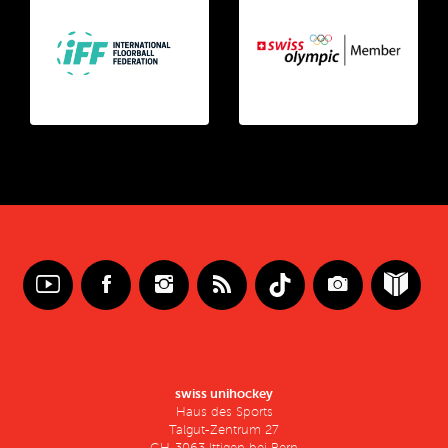
swiss unihockey
Haus des Sports
Talgut-Zentrum 27
CH-3063 Ittigen bei Bern