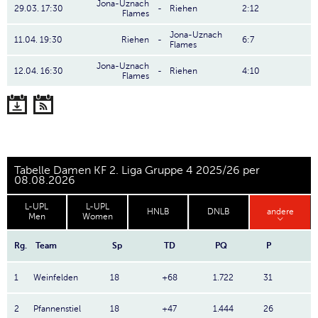
Jona-Uznach
29.03. 17:30
-
Riehen
2:12
Flames
Jona-Uznach
11.04. 19:30
Riehen
-
6:7
Flames
Jona-Uznach
12.04. 16:30
-
Riehen
4:10
Flames
Tabelle Damen KF 2. Liga Gruppe 4 2025/26 per
08.08.2026
L-UPL
L-UPL
HNLB
DNLB
andere
Men
Women
Rg.
Team
Sp
TD
PQ
P
1
Weinfelden
18
+68
1.722
31
2
Pfannenstiel
18
+47
1.444
26