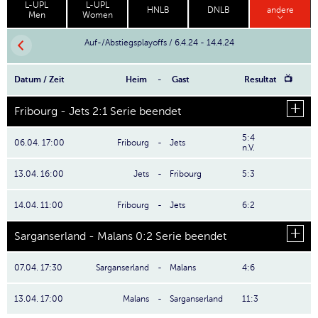
L-UPL
L-UPL
HNLB
DNLB
andere
Men
Women
Auf-/Abstiegsplayoffs / 6.4.24 - 14.4.24
Datum / Zeit
Heim
-
Gast
Resultat
📺
Fribourg - Jets 2:1 Serie beendet
5:4
06.04. 17:00
Fribourg
-
Jets
n.V.
13.04. 16:00
Jets
-
Fribourg
5:3
14.04. 11:00
Fribourg
-
Jets
6:2
Sarganserland - Malans 0:2 Serie beendet
07.04. 17:30
Sarganserland
-
Malans
4:6
13.04. 17:00
Malans
-
Sarganserland
11:3