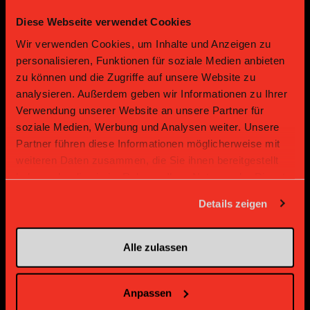
Diese Webseite verwendet Cookies
Gold Partner
Gold Partner
Wir verwenden Cookies, um Inhalte und Anzeigen zu
personalisieren, Funktionen für soziale Medien anbieten
zu können und die Zugriffe auf unsere Website zu
analysieren. Außerdem geben wir Informationen zu Ihrer
Verwendung unserer Website an unsere Partner für
soziale Medien, Werbung und Analysen weiter. Unsere
Partner führen diese Informationen möglicherweise mit
weiteren Daten zusammen, die Sie ihnen bereitgestellt
Gold Partner
Gold Partner
haben oder die sie im Rahmen Ihrer Nutzung der Dienste
gesammelt haben.
Details zeigen
Alle zulassen
Anpassen