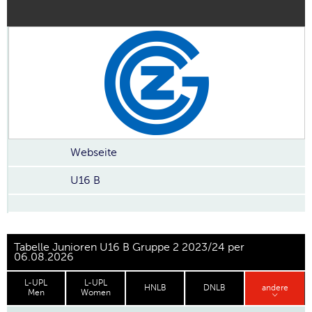
Webseite
U16 B
Tabelle Junioren U16 B Gruppe 2 2023/24 per
06.08.2026
L-UPL
L-UPL
HNLB
DNLB
andere
Men
Women