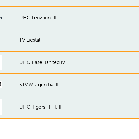
UHC Lenzburg II
TV Liestal
UHC Basel United IV
STV Murgenthal II
UHC Tigers H.-T. II