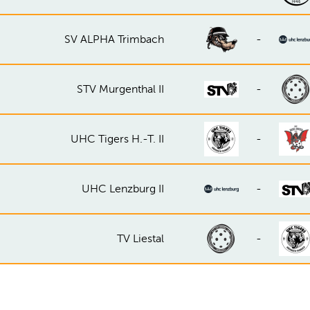
SV ALPHA Trimbach
-
STV Murgenthal II
-
UHC Tigers H.-T. II
-
UHC Lenzburg II
-
TV Liestal
-