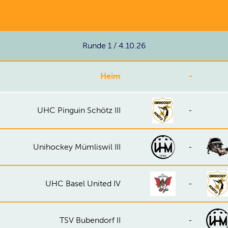
Runde 1 / 4.10.26
Heim
-
UHC Pinguin Schötz III
-
Unihockey Mümliswil III
-
UHC Basel United IV
-
TSV Bubendorf II
-