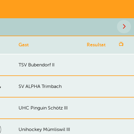
📺
Gast
Resultat
TSV Bubendorf II
SV ALPHA Trimbach
UHC Pinguin Schötz III
Unihockey Mümliswil III