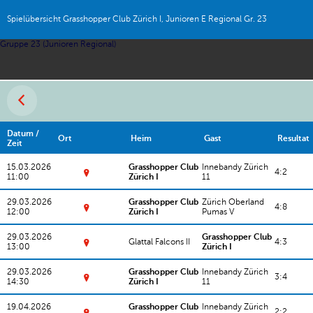
Spielübersicht Grasshopper Club Zürich I, Junioren E Regional Gr. 23
Gruppe 23 (Junioren Regional)
Datum /
Ort
Heim
Gast
Resultat
Zeit
15.03.2026
Grasshopper Club
Innebandy Zürich
4:2
11:00
Zürich I
11
S
p
29.03.2026
Grasshopper Club
Zürich Oberland
o
4:8
12:00
Zürich I
Pumas V
rt
S
h
p
al
29.03.2026
Grasshopper Club
o
Glattal Falcons II
4:3
le
13:00
Zürich I
rt
H
S
h
ar
p
al
d
29.03.2026
Grasshopper Club
Innebandy Zürich
o
3:4
le
a
14:30
Zürich I
11
rt
H
S
u
h
ei
p
Z
al
g
19.04.2026
Grasshopper Club
Innebandy Zürich
o
ü
2:2
le