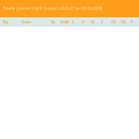
Tabelle Junioren U14 B Gruppe 5 2026/27 per 08.08.2026
Rg.
Team
Sp
SoW
S
U
N
T
TD
PQ
P