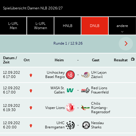
Spielübersicht Damen NLB 2026/27
L-UPL
L-UPL
HNLB
DNLB
andere
Men
Women
Runde 1 / 12.9.26
Datum /
📺
Ort
Heim
-
Gast
Resultat
Zeit
12.09.202
Unihockey
UH Lejon
-
6 17:00
Basel Regio
Zäziwil
P
fa
12.09.202
WASA St.
Red Lions
ff
-
6 17:00
Gallen
Frauenfeld
e
S
n
p
h
Chilis
o
ol
12.09.202
Visper Lions
-
Rümlang-
rt
z
6 19:30
Regensdorf
h
B
B
al
F
a
le
O
s
12.09.202
UHC
Nesslau
T
Vi
-
el
6 20:00
Bremgarten
Sharks
al
s
S
d
p
p