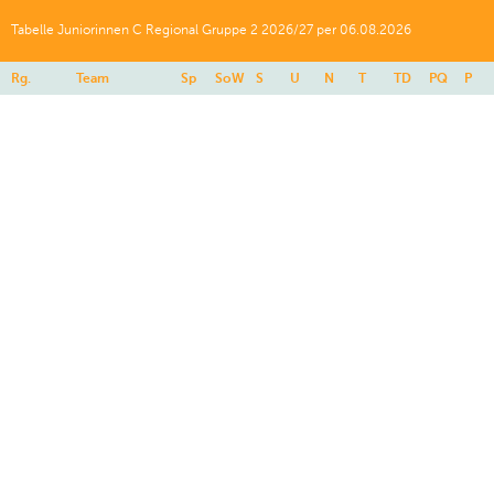
Tabelle Juniorinnen C Regional Gruppe 2 2026/27 per 06.08.2026
Rg.
Team
Sp
SoW
S
U
N
T
TD
PQ
P