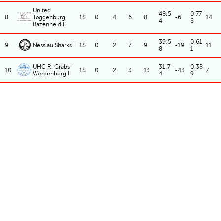
United
48:5
0.77
8
Toggenburg
18
0
4
6
8
-6
14
4
8
Bazenheid II
39:5
0.61
9
Nesslau Sharks II
18
0
2
7
9
-19
11
8
1
UHC R. Grabs-
31:7
0.38
10
18
0
2
3
13
-43
7
Werdenberg II
4
9