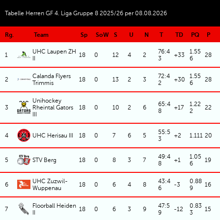
Tabelle Herren GF 4. Liga Gruppe 8 2025/26 per 08.08.2026
Rg.
Team
Sp
SoW
S
U
N
T
TD
PQ
P
UHC Laupen ZH
76:4
1.55
1
18
0
12
4
2
+33
28
II
3
6
Calanda Flyers
72:4
1.55
2
18
0
13
2
3
+30
28
Trimmis
2
6
Unihockey
65:4
1.22
3
Rheintal Gators
18
0
10
2
6
+17
22
8
2
III
55:5
4
UHC Herisau III
18
0
7
6
5
+2
1.111
20
3
49:4
1.05
5
STV Berg
18
0
8
3
7
+1
19
8
6
UHC Zuzwil-
43:4
0.88
6
18
0
6
4
8
-3
16
Wuppenau
6
9
Floorball Heiden
47:5
0.83
7
18
0
6
3
9
-12
15
II
9
3