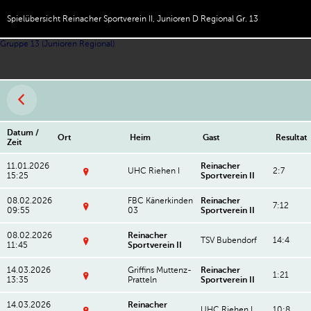
Spielübersicht Reinacher Sportverein II, Junioren D Regional Gr. 13
Gruppe 13 (Junioren Regional)
Datum /
Ort
Heim
Gast
Resultat
Zeit
11.01.2026
Reinacher
UHC Riehen I
2:7
15:25
Sportverein II
K
ul
08.02.2026
FBC Känerkinden
Reinacher
t
7:12
09:55
03
Sportverein II
u
B
r-
ü
u
08.02.2026
Reinacher
tz
TSV Bubendorf
14:4
n
11:45
Sportverein II
e
d
B
n
S
ü
e
p
14.03.2026
Griffins Muttenz-
Reinacher
tz
1:21
n
o
13:35
Pratteln
Sportverein II
e
M
S
rt
n
e
p
z
e
h
14.03.2026
Reinacher
o
e
UHC Riehen I
10:8
n