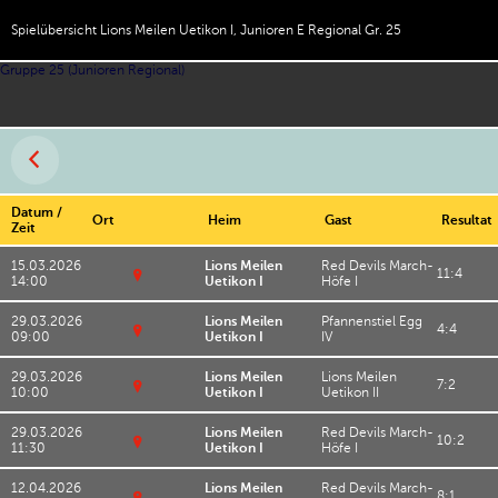
Spielübersicht Lions Meilen Uetikon I, Junioren E Regional Gr. 25
Gruppe 25 (Junioren Regional)
Datum /
Ort
Heim
Gast
Resultat
Zeit
15.03.2026
Lions Meilen
Red Devils March-
11:4
14:00
Uetikon I
Höfe I
Al
t
29.03.2026
Lions Meilen
Pfannenstiel Egg
e
4:4
09:00
Uetikon I
IV
T
T
u
u
r
29.03.2026
Lions Meilen
Lions Meilen
r
7:2
n
10:00
Uetikon I
Uetikon II
n
h
T
h
al
u
al
le
29.03.2026
Lions Meilen
Red Devils March-
r
10:2
le
Al
11:30
Uetikon I
Höfe I
n
R
T
l
h
ai
u
m
al
n
12.04.2026
Lions Meilen
Red Devils March-
r
e
8:1
le