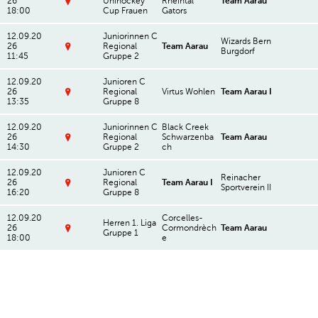
26
Unihockey
Rheintal
Team Aarau
a
c
ar
al
18:00
Cup Frauen
Gators
D
u
h
t
le
r
e
e
A
ei
n
12.09.20
Juniorinnen C
n
ar
fa
Wizards Bern
h
26
Regional
Team Aarau
A
a
c
Burgdorf
al
11:45
Gruppe 2
D
G
u
h
le
r
-
A
ei
T
12.09.20
Junioren C
ar
fa
H
26
Regional
Virtus Wohlen
Team Aarau I
a
c
B
13:35
Gruppe 8
S
u
h
la
p
h
tt
o
al
12.09.20
Juniorinnen C
Black Creek
a
rt
le
26
Regional
Schwarzenba
Team Aarau
c
h
O
14:30
Gruppe 2
ch
D
k
al
b
r
e
le
e
ei
r
W
12.09.20
Junioren C
rs
fa
Reinacher
H
al
26
Regional
Team Aarau I
t
c
Sportverein II
e
t
16:20
Gruppe 8
S
u
h
e
e
p
f
h
r
n
o
e
al
12.09.20
Corcelles-
b
s
rt
Herren 1. Liga
n
le
26
Cormondrèch
Team Aarau
r
c
h
Gruppe 1
z
O
18:00
e
C
u
h
al
e
b
o
g
w
le
n
e
m
g
il
W
tr
rs
pl
W
al
u
t
e
al
t
m
u
x
t
e
1
f
e
e
n
3
e
M
n
s
S
n
al