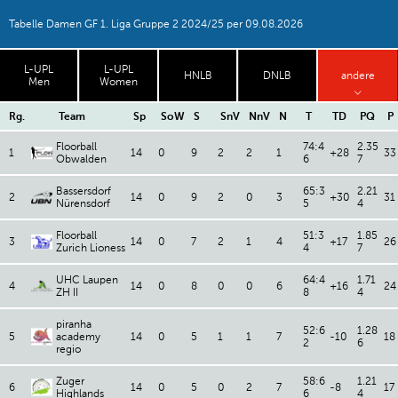
Tabelle Damen GF 1. Liga Gruppe 2 2024/25 per 09.08.2026
L-UPL
L-UPL
HNLB
DNLB
andere
Men
Women
Rg.
Team
Sp
SoW
S
SnV
NnV
N
T
TD
PQ
P
Floorball
74:4
2.35
1
14
0
9
2
2
1
+28
33
Obwalden
6
7
Bassersdorf
65:3
2.21
2
14
0
9
2
0
3
+30
31
Nürensdorf
5
4
Floorball
51:3
1.85
3
14
0
7
2
1
4
+17
26
Zurich Lioness
4
7
UHC Laupen
64:4
1.71
4
14
0
8
0
0
6
+16
24
ZH II
8
4
piranha
52:6
1.28
5
academy
14
0
5
1
1
7
-10
18
2
6
regio
Zuger
58:6
1.21
6
14
0
5
0
2
7
-8
17
Highlands
6
4