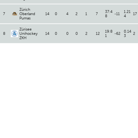
Zürich
37:4
1.21
7
Oberland
14
0
4
2
1
7
-11
17
8
4
Pumas
Zürisee
19:8
0.14
8
Unihockey
14
0
0
0
2
12
-62
2
1
3
ZKH