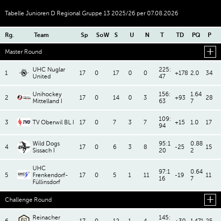
Tabelle Junioren D Regional Gruppe 13 2025/26 per 07.08.2026
Rg.
Team
Sp
SoW
S
U
N
T
TD
PQ
P
Master Round
UHC Nuglar
225:
1
17
0
17
0
0
+178
2.0
34
United
47
Unihockey
156:
1.64
2
17
0
14
0
3
+93
28
Mittelland I
63
7
109:
3
TV Oberwil BL I
17
0
7
3
7
+15
1.0
17
94
Wild Dogs
95:1
0.88
4
17
0
6
3
8
-25
15
Sissach I
20
2
UHC
97:1
0.64
5
Frenkendorf-
17
0
5
1
11
-19
11
16
7
Füllinsdorf
Challenge Round
Reinacher
145: