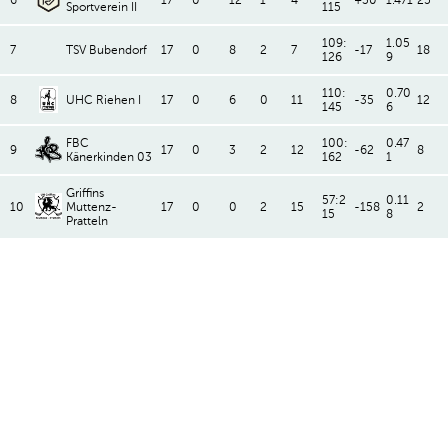
6
17
0
12
1
4
+30
1.471
25
Sportverein II
115
109:
1.05
7
TSV Bubendorf
17
0
8
2
7
-17
18
126
9
110:
0.70
8
UHC Riehen I
17
0
6
0
11
-35
12
145
6
FBC
100:
0.47
9
17
0
3
2
12
-62
8
Känerkinden 03
162
1
Griffins
57:2
0.11
10
Muttenz-
17
0
0
2
15
-158
2
15
8
Pratteln