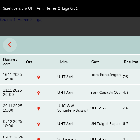
Spielübersicht UHT Arni, Herren 2. Liga Gr. 1
Gruppe 1 (Herren 2. Liga)
Datum /
Ort
Heim
Gast
Resultat
Zeit
16.11.2025
Lions Konolfingen
UHT Arni
7:5
14:00
II
U
ni
21.11.2025
h
UHT Arni
Bern Capitals Ost
4:8
20:00
o
U
c
ni
A
29.11.2025
UHC W.W.
h
UHT Arni
7:6
r
15:00
Schüpfen-Busswil
o
e
S
c
n
p
A
a
07.12.2025
o
UHT Arni
UH Zulgtal Eagles
6:7
r
B
18:00
rt
e
U
ig
h
n
ni
le
al
a
09.01.2026
h
n
SC Laupen
UHT Arni
4:5
le