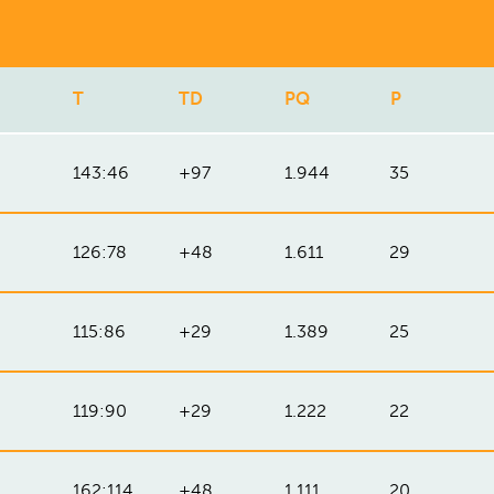
T
TD
PQ
P
143:46
+97
1.944
35
126:78
+48
1.611
29
115:86
+29
1.389
25
119:90
+29
1.222
22
162:114
+48
1.111
20