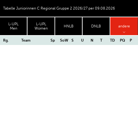
Tabelle Juniorinnen C Regional Gruppe 2 2026/27 per 09.08.2026
L-UPL
L-UPL
HNLB
DNLB
andere
Men
Women
Rg.
Team
Sp
SoW
S
U
N
T
TD
PQ
P