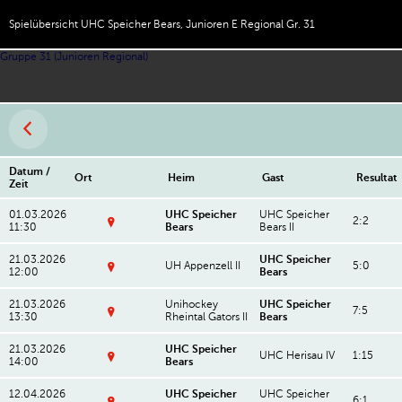
Spielübersicht UHC Speicher Bears, Junioren E Regional Gr. 31
Gruppe 31 (Junioren Regional)
Datum /
Ort
Heim
Gast
Resultat
Zeit
01.03.2026
UHC Speicher
UHC Speicher
2:2
11:30
Bears
Bears II
T
u
21.03.2026
UHC Speicher
r
UH Appenzell II
5:0
12:00
Bears
n
Z
h
e
al
21.03.2026
Unihockey
UHC Speicher
n
7:5
le
13:30
Rheintal Gators II
Bears
tr
G
Z
al
ri
e
t
n
21.03.2026
UHC Speicher
n
UHC Herisau IV
1:15
u
g
14:00
Bears
tr
r
Z
el
al
n
e
A
t
h
12.04.2026
UHC Speicher
UHC Speicher
n
p
6:1
u