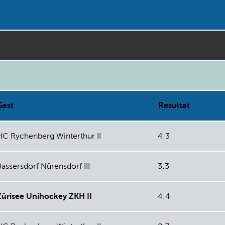
Gast
Resultat
HC Rychenberg Winterthur II
4:3
Bassersdorf Nürensdorf III
3:3
Zürisee Unihockey ZKH II
4:4