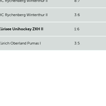
HC Rychenberg Winterthur II
8:7
HC Rychenberg Winterthur II
3:6
Zürisee Unihockey ZKH II
1:6
Zürich Oberland Pumas I
3:5