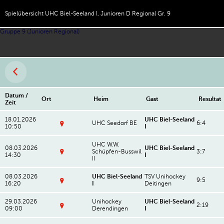
Spielübersicht UHC Biel-Seeland I, Junioren D Regional Gr. 9
Gruppe 9 (Junioren Regional)
Datum /
Ort
Heim
Gast
Resultat
Zeit
18.01.2026
UHC Biel-Seeland
UHC Seedorf BE
6:4
10:50
I
T
u
UHC W.W.
r
08.03.2026
UHC Biel-Seeland
Schüpfen-Busswil
3:7
n
14:30
I
II
M
h
ar
al
el
le
08.03.2026
UHC Biel-Seeland
TSV Unihockey
le
9:5
D
16:20
I
Deitingen
Tr
o
M
a
rf
ar
m
W
29.03.2026
Unihockey
UHC Biel-Seeland
el
2:19
el
o
09:00
Derendingen
I
le
S
a
hl
Tr
p
n
e
a