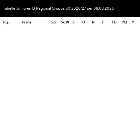
Tabelle Junioren D Regional Gruppe 30 2026/27 per 08.08.2026
Rg.
Team
Sp
SoW
S
U
N
T
TD
PQ
P