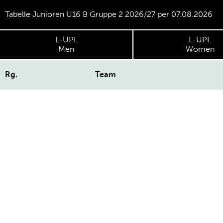
Tabelle Junioren U16 B Gruppe 2 2026/27 per 07.08.2026
L-UPL
L-UPL
Men
Women
Rg.
Team