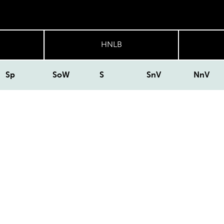
HNLB
Sp
SoW
S
SnV
NnV