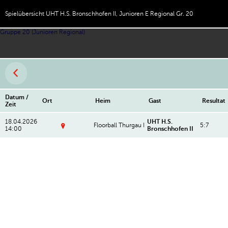
Spielübersicht UHT H.S. Bronschhofen II, Junioren E Regional Gr. 20
Gruppe 20 (Junioren Regional)
Datum /
Ort
Heim
Gast
Resultat
Zeit
18.04.2026
UHT H.S.
Floorball Thurgau I
5:7
14:00
Bronschhofen II
K
a
n
ti
h
al
le
Fr
a
u
e
n
f
el