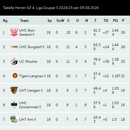
Tabelle Herren GF 4. Liga Gruppe 3 2024/25 per 09.08.2026
Rg.
Team
Sp
SoW
S
U
N
T
TD
PQ
P
UHC Biel-
61:3
1.44
1
18
0
10
6
2
+27
26
Seeland II
4
4
63:3
1.44
2
UHC Burgdorf II
18
0
11
4
3
+24
26
9
4
79:4
1.38
3
UC Moutier
18
0
11
3
4
+39
25
0
9
57:4
4
Tigers Langnau II
18
0
10
1
7
+12
1.167
21
5
49:4
1.05
5
UHT Uetigen II
18
0
8
3
7
+4
19
5
6
UHC
57:5
1.05
6
18
0
9
1
8
+1
19
Grünenmatt II
6
6
43:4
7
UHT Arni II
18
0
7
4
7
+0
1.0
18
3