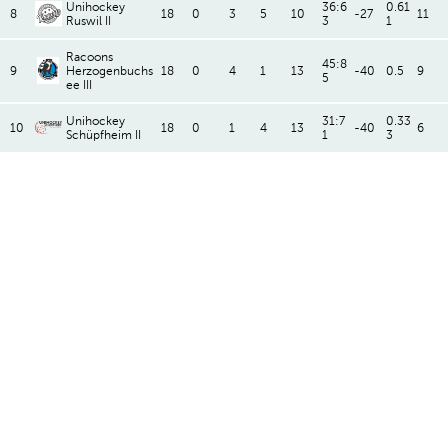
Unihockey
36:6
0.61
8
18
0
3
5
10
-27
11
Ruswil II
3
1
Racoons
45:8
9
Herzogenbuchs
18
0
4
1
13
-40
0.5
9
5
ee III
Unihockey
31:7
0.33
10
18
0
1
4
13
-40
6
Schüpfheim II
1
3