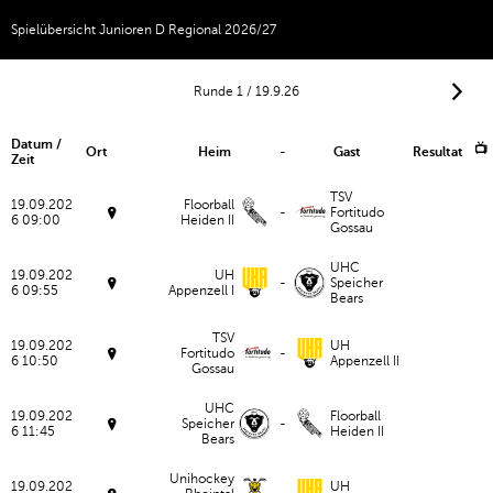
Spielübersicht Junioren D Regional 2026/27
Runde 1 / 19.9.26
Datum /
📺
Ort
Heim
-
Gast
Resultat
Zeit
TSV
19.09.202
Floorball
-
Fortitudo
6 09:00
Heiden II
Gossau
W
y
d
UHC
e
19.09.202
UH
-
Speicher
n
6 09:55
Appenzell I
Bears
W
W
y
id
d
n
TSV
e
19.09.202
UH
a
Fortitudo
-
n
6 10:50
Appenzell II
u
Gossau
W
W
y
id
d
n
UHC
e
19.09.202
Floorball
a
Speicher
-
n
6 11:45
Heiden II
u
Bears
W
W
y
id
d
n
Unihockey
e
19.09.202
UH
a