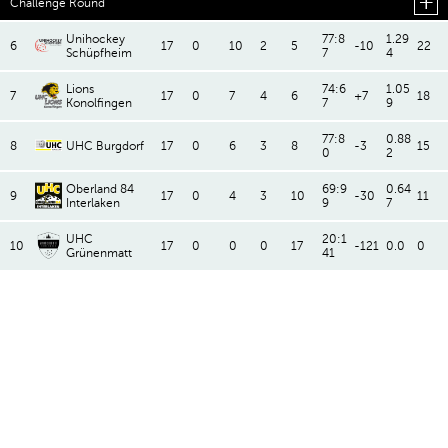
Challenge Round
Unihockey
77:8
1.29
6
17
0
10
2
5
-10
22
Schüpfheim
7
4
Lions
74:6
1.05
7
17
0
7
4
6
+7
18
Konolfingen
7
9
77:8
0.88
8
UHC Burgdorf
17
0
6
3
8
-3
15
0
2
Oberland 84
69:9
0.64
9
17
0
4
3
10
-30
11
Interlaken
9
7
UHC
20:1
10
17
0
0
0
17
-121
0.0
0
Grünenmatt
41