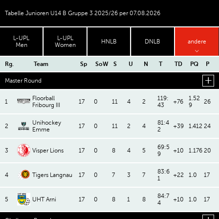
Tabelle Junioren U14 B Gruppe 3 2025/26 per 07.08.2026
L-UPL
L-UPL
HNLB
DNLB
andere
Men
Women
Rg.
Team
Sp
SoW
S
U
N
T
TD
PQ
P
Master Round
Floorball
119:
1.52
1
17
0
11
4
2
+76
26
Fribourg III
43
9
Unihockey
81:4
2
17
0
11
2
4
+39
1.412
24
Emme
2
69:5
3
Visper Lions
17
0
8
4
5
+10
1.176
20
9
83:6
4
Tigers Langnau
17
0
7
3
7
+22
1.0
17
1
84:7
5
UHT Arni
17
0
8
1
8
+10
1.0
17
4