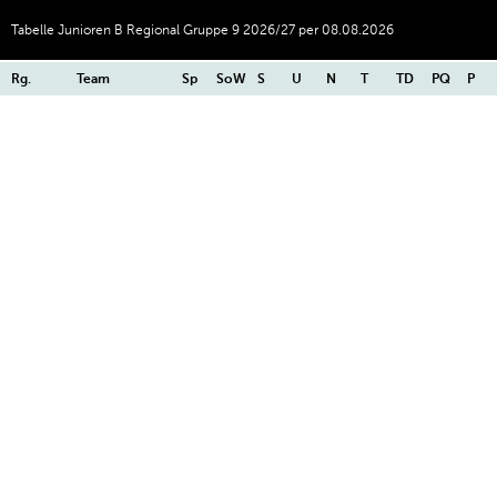
Tabelle Junioren B Regional Gruppe 9 2026/27 per 08.08.2026
Rg.
Team
Sp
SoW
S
U
N
T
TD
PQ
P