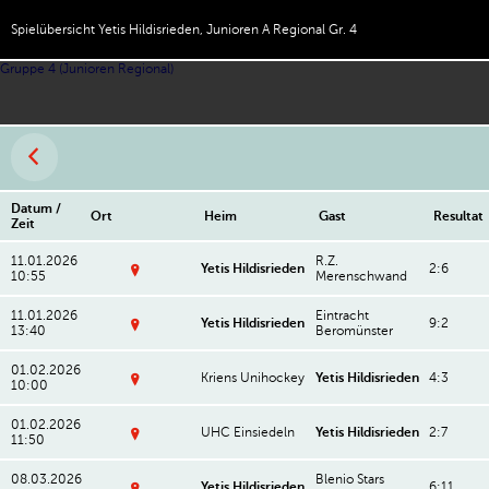
Spielübersicht Yetis Hildisrieden, Junioren A Regional Gr. 4
Gruppe 4 (Junioren Regional)
Datum /
Ort
Heim
Gast
Resultat
Zeit
11.01.2026
R.Z.
Yetis Hildisrieden
2:6
10:55
Merenschwand
O
b
11.01.2026
Eintracht
e
Yetis Hildisrieden
9:2
13:40
Beromünster
rs
O
t
b
u
01.02.2026
e
Kriens Unihockey
Yetis Hildisrieden
4:3
f
10:00
rs
e
S
t
n
p
u
s
01.02.2026
o
UHC Einsiedeln
Yetis Hildisrieden
2:7
f
c
11:50
rt
e
S
h
h
n
p
ul
al
s
08.03.2026
Blenio Stars
o
h
Yetis Hildisrieden
6:11
le