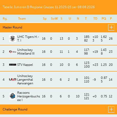
Tabelle Junioren D Regional Gruppe 11 2025/26 per 08.08.2026
Rg.
Team
Sp
SoW
S
U
N
T
TD
PQ
P
Master Round
UHC Tigers H.-
185:
+10
1.62
1
16
0
13
0
3
26
T. I
82
3
5
Unihockey
117:
1.43
2
16
0
11
1
4
+19
23
Mittelland III
98
8
123:
3
STV Kappel
16
0
10
0
6
+23
1.25
20
100
Unihockey
101:
0.87
4
Langenthal
16
0
6
2
8
-9
14
110
5
Aarwangen
Racoons
121:
5
Herzogenbuchs
16
0
6
0
10
+0
0.75
12
121
ee I
Challenge Round