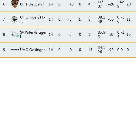
113:
1.42
6
UHT Uetigen II
14
0
10
0
4
+26
20
87
9
UHC Tigers H.-
89:1
0.78
7
14
0
5
1
8
-60
11
T. II
49
6
SV Wiler-Ersigen
83:9
0.71
8
14
0
5
0
9
-10
10
I
3
4
34:1
9
UHC Oekingen
14
0
0
0
14
-92
0.0
0
26