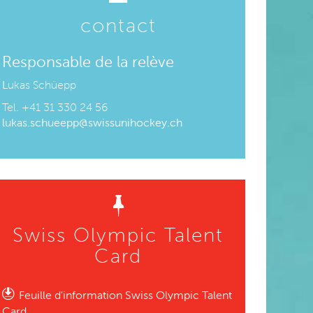
contact
Responsable de la relève
L
ukas Schüepp
Tel. +41 31 330 24 56
lukas.schueepp@swissunihockey.ch
Swiss Olympic Talent
Card
Feuille d'information Swiss Olympic Talent
Card