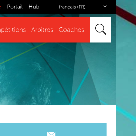
e
Portail
Hub
français (FR)
étitions
Arbitres
Coaches