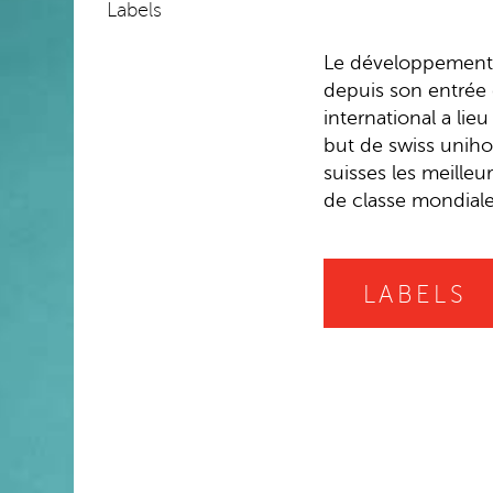
Labels
Le développement à
depuis son entrée 
international a lie
but de swiss unihoc
suisses les meille
de classe mondiale
LABELS