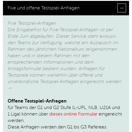
Fixe und offene Testspiel-Anfragen
Fixe Testspiel-Anfragen
Die Eingabefrist für Fixe-Testspiel-Anfragen ist per
Ende Juni abgelaufen. Dieser Service steht exklusiv
den Teams zur Verfügung, welche am Austausch im
Rahmen des jährlichen Nationalkurs teilgenommen
haben und in diesem Rahmen mit den
entsprechenden Informationen und dem
Antragsformular bedient wurden.
Anfragen für
Testspiele können weiterhin über offene und
unverbindliche Testspiel-Anfragen eingereicht werden
->
Offene Testspiel-Anfragen
für Teams der G1 und G2 Stufe (L-UPL, NLB, U21A und
1.Liga) können über
dieses online Formular
eingereicht
werden.
Diese Anfragen werden den G1 bis G3 Referees