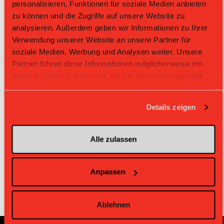
personalisieren, Funktionen für soziale Medien anbieten
zu können und die Zugriffe auf unsere Website zu
analysieren. Außerdem geben wir Informationen zu Ihrer
Verwendung unserer Website an unsere Partner für
soziale Medien, Werbung und Analysen weiter. Unsere
Portraits des arbitres
Partner führen diese Informationen möglicherweise mit
weiteren Daten zusammen, die Sie ihnen bereitgestellt
haben oder die sie im Rahmen Ihrer Nutzung der Dienste
L-UPL féminine couple d'arbitre
gesammelt haben.
Details zeigen
L-UPL masculine couple d'arbitre
Alle zulassen
LNB et M21A couple d'arbitre
Anpassen
Ablehnen