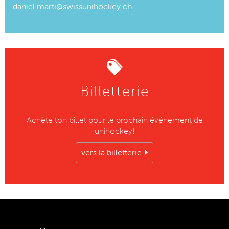
daniel.marti@swissunihockey.ch
Billetterie
Achète ton billet pour le prochain événement de
unihockey!
vers la billetterie