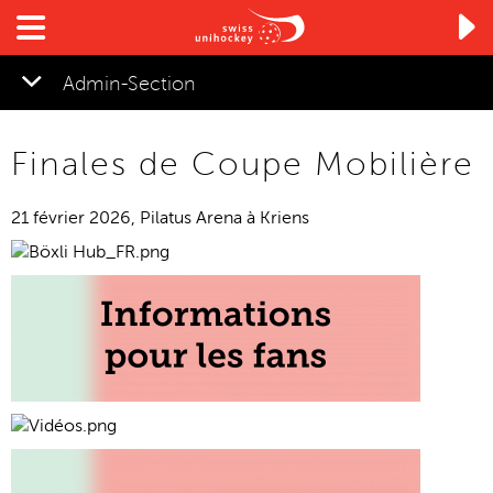

Admin-Section
▼
Finales de Coupe Mobilière
▼
21 février 2026, Pilatus Arena à Kriens
▼
▼