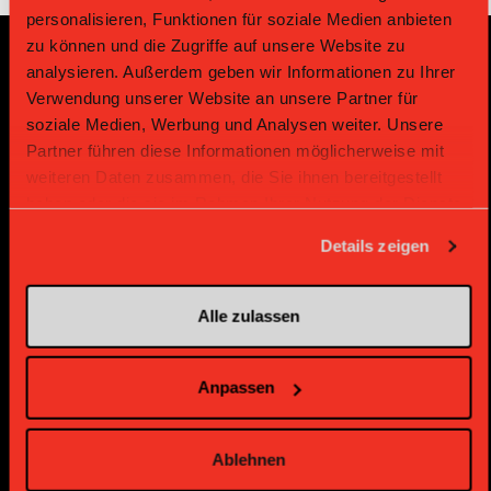
personalisieren, Funktionen für soziale Medien anbieten
zu können und die Zugriffe auf unsere Website zu
analysieren. Außerdem geben wir Informationen zu Ihrer
Partenaires principaux et
Verwendung unserer Website an unsere Partner für
soziale Medien, Werbung und Analysen weiter. Unsere
Sponsors
Partner führen diese Informationen möglicherweise mit
weiteren Daten zusammen, die Sie ihnen bereitgestellt
Partenaire Platin
haben oder die sie im Rahmen Ihrer Nutzung der Dienste
gesammelt haben.
Details zeigen
Alle zulassen
Anpassen
Partenaire Or
Partenaire Or
Ablehnen