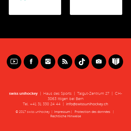
swiss unihockey
| Haus des Sports | Talgut-Zentrum 27 | CH-
3063 Ittigen bei Bern
Tel. +41 31 330 24 44 |
info@swissunihockey.ch
© 2017 swiss unihockey |
Impressum
|
Protection des données
|
Rechtliche Hinweise