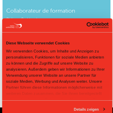
Collaborateur de formation
Philippe Burkhard
Tel. +41 31 330 24 95
philippe.burkhard@swissunihockey.ch
Diese Webseite verwendet Cookies
Collaborateur de formation
Wir verwenden Cookies, um Inhalte und Anzeigen zu
(Administration des cours)
personalisieren, Funktionen für soziale Medien anbieten
Yanick Etter
zu können und die Zugriffe auf unsere Website zu
Tel. +41 31 330 23 12
analysieren. Außerdem geben wir Informationen zu Ihrer
trainerbildung@swissunihockey.ch
Verwendung unserer Website an unsere Partner für
soziale Medien, Werbung und Analysen weiter. Unsere
Partner führen diese Informationen möglicherweise mit
weiteren Daten zusammen, die Sie ihnen bereitgestellt
haben oder die sie im Rahmen Ihrer Nutzung der Dienste
gesammelt haben.
Details zeigen