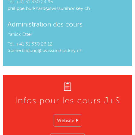
Tél. +
41 31 330 24 95
philippe.burkhard@swissunihockey.ch
Administration des cours
Yanick Etter
Tél. +41 31 330 23 12
trainerbildung@swissunihockey.ch
Infos pour les cours J+S
Website