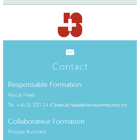
Contact
Responsable Formation
Pascal Haab
Tél. +
41 31 330 24 47
pascal.haab@swissunihockey.ch
Collaborateur Formation
Philippe Burkhard