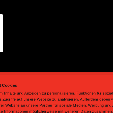
t Cookies
 Inhalte und Anzeigen zu personalisieren, Funktionen für sozia
e Zugriffe auf unsere Website zu analysieren. Außerdem geben w
er Website an unsere Partner für soziale Medien, Werbung und 
hockey
| Haus des Sports | Talgut-Zentrum 27 | CH-3063 Ittig
se Informationen möglicherweise mit weiteren Daten zusammen, 