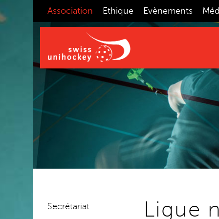
Association
Ethique
Evènements
Méd
Ligue 
Secrétariat