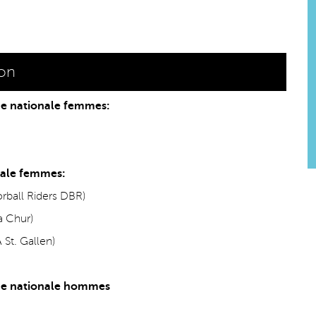
ion
ge nationale femmes:
nale femmes:
orball Riders DBR)
a Chur)
St. Gallen)
ige nationale hommes