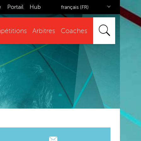
e
Portail
Hub
français (FR)
étitions
Arbitres
Coaches