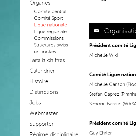
Organes
Comité central
Comité Sport
Ligue nationale
Organisat
Ligue régionale
Commissions
Structures swiss
Président comité Li
unihockey
Michelle Wiki
Faits & chiffres
Calendrier
Comité Ligue natio
Histoire
Michelle Carisch (Flo
Distinctions
Stefan Caprez (Piranh
Jobs
Simone Baratin (WASA 
Webmaster
Président comité L
Supporter
Guy Ehrler
Régime disciplinaire