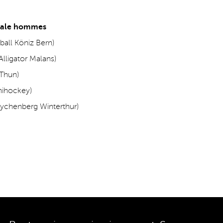
nale hommes
ball Köniz Bern)
Alligator Malans)
Thun)
Unihockey)
Rychenberg Winterthur)