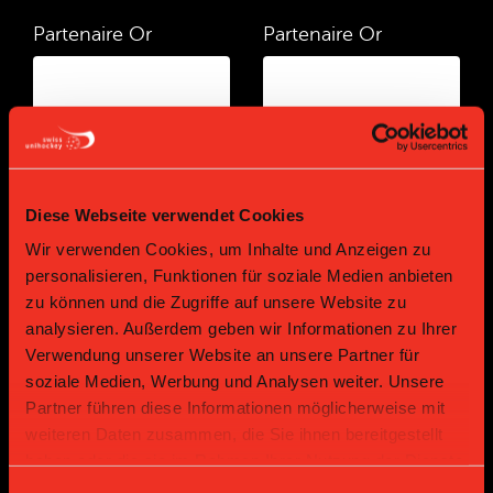
Partenaire Or
Partenaire Or
Diese Webseite verwendet Cookies
Wir verwenden Cookies, um Inhalte und Anzeigen zu
Partenaire Or
Partenaire Or
personalisieren, Funktionen für soziale Medien anbieten
zu können und die Zugriffe auf unsere Website zu
analysieren. Außerdem geben wir Informationen zu Ihrer
Verwendung unserer Website an unsere Partner für
soziale Medien, Werbung und Analysen weiter. Unsere
Partner führen diese Informationen möglicherweise mit
weiteren Daten zusammen, die Sie ihnen bereitgestellt
haben oder die sie im Rahmen Ihrer Nutzung der Dienste
gesammelt haben.