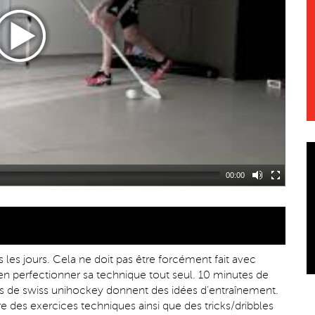
00:00
s les jours. Cela ne doit pas être forcément fait avec
ien perfectionner sa technique tout seul. 10 minutes de
déos de swiss unihockey donnent des idées d’entraînement.
e des exercices techniques ainsi que des tricks/dribbles