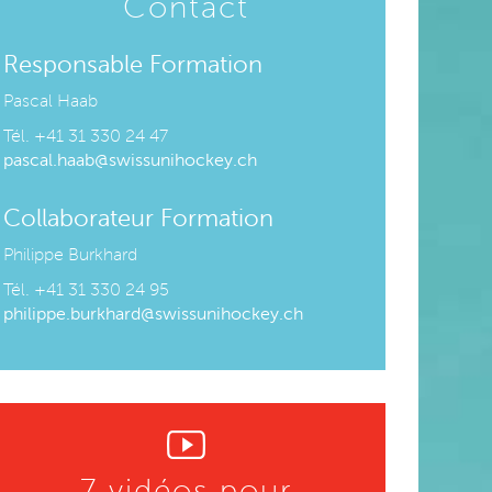
Contact
Responsable Formation
Pascal Haab
Tél. +
41 31 330 24 47
pascal.haab@swissunihockey.ch
Collaborateur Formation
Philippe Burkhard
Tél. +
41 31 330 24 95
philippe.burkhard@swissunihockey.ch
7 vidéos pour