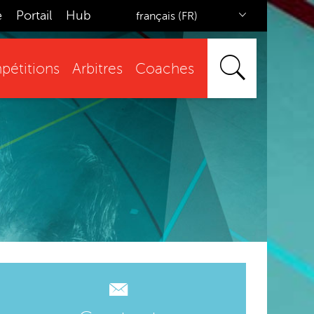
e
Portail
Hub
français (FR)
étitions
Arbitres
Coaches