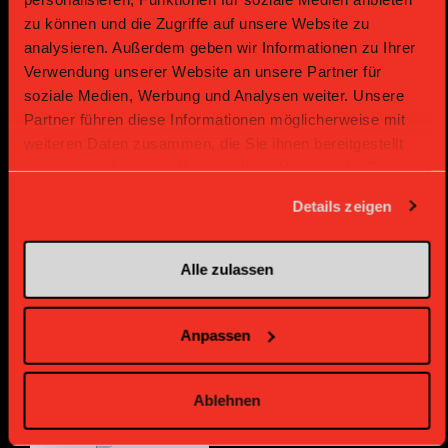
zu können und die Zugriffe auf unsere Website zu
analysieren. Außerdem geben wir Informationen zu Ihrer
Verwendung unserer Website an unsere Partner für
soziale Medien, Werbung und Analysen weiter. Unsere
Partner führen diese Informationen möglicherweise mit
Partenaire Or
Partenaire Or
weiteren Daten zusammen, die Sie ihnen bereitgestellt
haben oder die sie im Rahmen Ihrer Nutzung der Dienste
gesammelt haben.
Details zeigen
Alle zulassen
Anpassen
Partenaire Bronze
Ablehnen