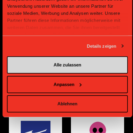
Verwendung unserer Website an unsere Partner für
soziale Medien, Werbung und Analysen weiter. Unsere
Partner führen diese Informationen möglicherweise mit
weiteren Daten zusammen, die Sie ihnen bereitgestellt
haben oder die sie im Rahmen Ihrer Nutzung der Dienste
gesammelt haben.
Supplier
Supplier
Details zeigen
Alle zulassen
Anpassen
Ablehnen
Supplier
Supplier