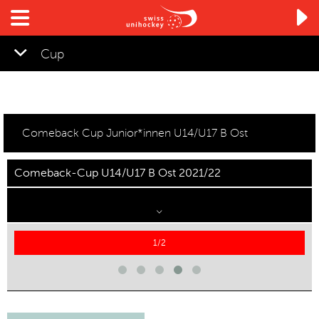

Cup
Comeback Cup Junior*innen U14/U17 B Ost
Comeback-Cup U14/U17 B Ost 2021/22
1/2