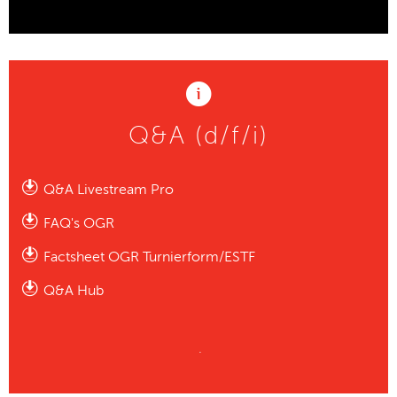
Q&A (d/f/i)
Q&A Livestream Pro
FAQ's OGR
Factsheet OGR Turnierform/ESTF
Q&A Hub
.