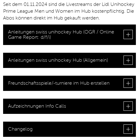
Seit dem 01.11.2024 sind die Livestreams der Lidl Unihockey
Prime League Men und Women im Hub kostenpflichtig. Die
Abos können direkt im Hub gekauft werden.
▼
Anleitungen swiss unihockey Hub (OGR / Online
Game Report: d/f/i)
Anleitungen swiss unihockey Hub (Allgemein)
Freundschaftsspiele/-turniere im Hub erstellen
Aufzeichnungen Info Calls
Changelog