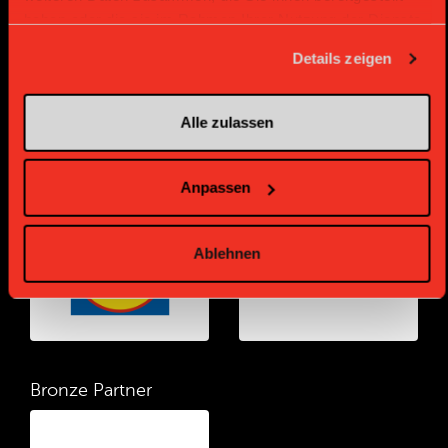
haben oder die sie im Rahmen Ihrer Nutzung der Dienste
gesammelt haben.
Details zeigen
Alle zulassen
Gold Partner
Gold Partner
Anpassen
Ablehnen
Bronze Partner