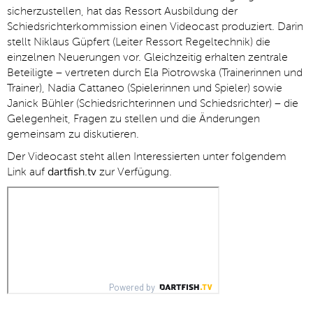
sicherzustellen, hat das Ressort Ausbildung der
Schiedsrichterkommission einen
Videocast
produziert.
Darin
stellt Niklaus Güpfert (Leiter Ressort Regeltechnik) die
einzelnen Neuerungen vor. Gleichzeitig erhalten zentrale
Beteiligte – vertreten durch Ela Piotrowska (Trainerinnen und
Trainer), Nadia Cattaneo (Spielerinnen und Spieler) sowie
Janick Bühler (Schiedsrichterinnen und Schiedsrichter) – die
Gelegenheit, Fragen zu stellen und die Änderungen
gemeinsam zu diskutieren.
Der
Videocast
steht allen Interessierten unter folgendem
Link auf
dartfish.tv
zur Verfügung.