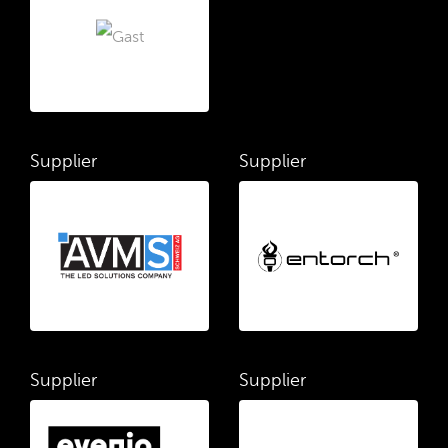
Supplier
Supplier
Supplier
Supplier