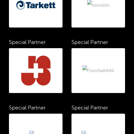
Special Partner
Special Partner
Special Partner
Special Partner