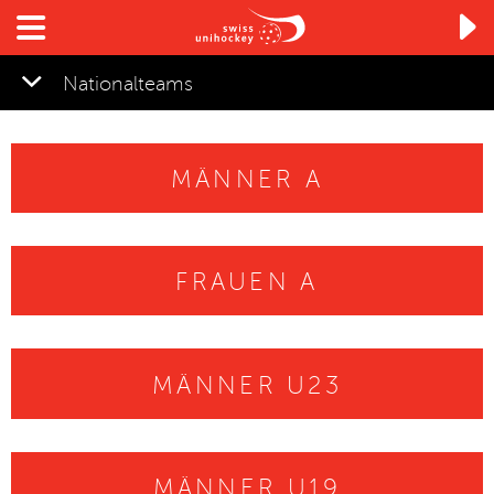

Nationalteams
MÄNNER A
FRAUEN A
MÄNNER U23
MÄNNER U19