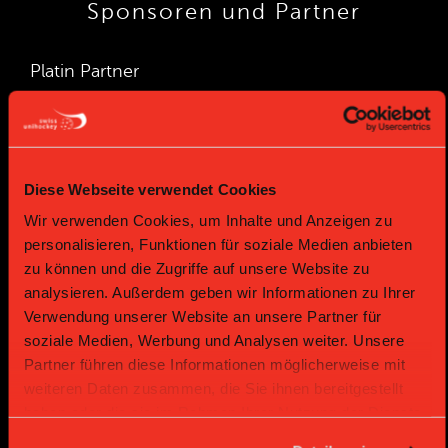
Sponsoren und Partner
Platin Partner
Diese Webseite verwendet Cookies
Wir verwenden Cookies, um Inhalte und Anzeigen zu
personalisieren, Funktionen für soziale Medien anbieten
zu können und die Zugriffe auf unsere Website zu
Gold Partner
Gold Partner
analysieren. Außerdem geben wir Informationen zu Ihrer
Verwendung unserer Website an unsere Partner für
soziale Medien, Werbung und Analysen weiter. Unsere
Partner führen diese Informationen möglicherweise mit
weiteren Daten zusammen, die Sie ihnen bereitgestellt
haben oder die sie im Rahmen Ihrer Nutzung der Dienste
gesammelt haben.