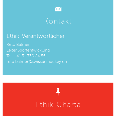
Kontakt
Ethik-Verantwortlicher
Reto Balmer
Leiter Sportentwicklung
Tel.
+41 31 330 24 55
reto.balmer@swissunihockey.ch
Ethik-Charta